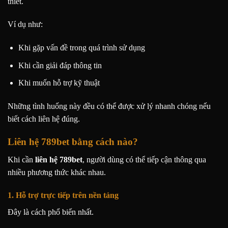
thiết.
Ví dụ như:
Khi gặp vấn đề trong quá trình sử dụng
Khi cần giải đáp thông tin
Khi muốn hỗ trợ kỹ thuật
Những tình huống này đều có thể được xử lý nhanh chóng nếu
biết cách liên hệ đúng.
Liên hệ 789bet bằng cách nào?
Khi cần
liên hệ 789bet
, người dùng có thể tiếp cận thông qua
nhiều phương thức khác nhau.
1. Hỗ trợ trực tiếp trên nền tảng
Đây là cách phổ biến nhất.