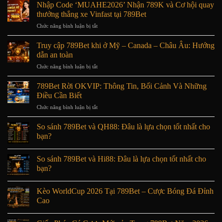
aled.top
Nhập Code ‘MUAHE2026’ Nhận 789K và Cơ hội quay
hoặc
thưởng thắng xe Vinfast tại 789Bet
789bet-
ở
Chức năng bình luận bị tắt
indigo.com
Nhập
được
Code
Luật
Truy cập 789Bet khi ở Mỹ – Canada – Châu Âu: Hướng
‘MUAHE2026’
sư
dẫn an toàn
Nhận
Đào
ở
Chức năng bình luận bị tắt
789K
Anh
Truy
và
Tú
cập
Cơ
789Bet Rời OKVIP: Thông Tin, Bối Cảnh Và Những
đăng
789Bet
hội
Điều Cần Biết
ký
khi
quay
bản
ở
Chức năng bình luận bị tắt
ở
thưởng
quyền
789Bet
Mỹ
thắng
|
Rời
–
So sánh 789Bet và QH88: Đâu là lựa chọn tốt nhất cho
xe
789Bet
OKVIP:
Canada
bạn?
Vinfast
Thông
–
tại
Tin,
Châu
789Bet
Bối
So sánh 789Bet và Hi88: Đâu là lựa chọn tốt nhất cho
Âu:
Cảnh
bạn?
Hướng
Và
dẫn
Những
an
Kèo WorldCup 2026 Tại 789Bet – Cược Bóng Đá Đỉnh
Điều
toàn
Cao
Cần
Biết