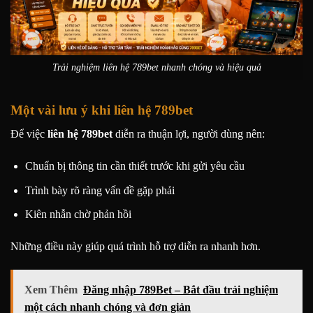
Trải nghiệm liên hệ 789bet nhanh chóng và hiệu quả
Một vài lưu ý khi liên hệ 789bet
Để việc
liên hệ 789bet
diễn ra thuận lợi, người dùng nên:
Chuẩn bị thông tin cần thiết trước khi gửi yêu cầu
Trình bày rõ ràng vấn đề gặp phải
Kiên nhẫn chờ phản hồi
Những điều này giúp quá trình hỗ trợ diễn ra nhanh hơn.
Xem Thêm
Đăng nhập 789Bet – Bắt đầu trải nghiệm
một cách nhanh chóng và đơn giản