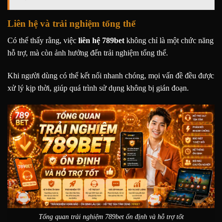
Liên hệ và trải nghiệm tổng thể
Có thể thấy rằng, việc
liên hệ 789bet
không chỉ là một chức năng
hỗ trợ, mà còn ảnh hưởng đến trải nghiệm tổng thể.
Khi người dùng có thể kết nối nhanh chóng, mọi vấn đề đều được
xử lý kịp thời, giúp quá trình sử dụng không bị gián đoạn.
Tổng quan trải nghiệm 789bet ổn định và hỗ trợ tốt