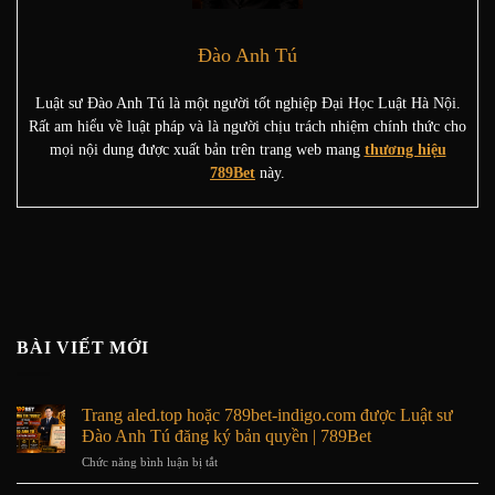
Đào Anh Tú
Luật sư Đào Anh Tú là một người tốt nghiệp Đại Học Luật Hà Nội.
Rất am hiểu về luật pháp và là người chịu trách nhiệm chính thức cho
mọi nội dung được xuất bản trên trang web mang
thương hiệu
789Bet
này.
BÀI VIẾT MỚI
Trang aled.top hoặc 789bet-indigo.com được Luật sư
Đào Anh Tú đăng ký bản quyền | 789Bet
ở
Chức năng bình luận bị tắt
Trang