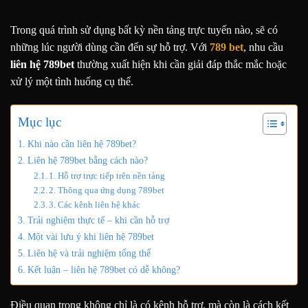
Trong quá trình sử dụng bất kỳ nền tảng trực tuyến nào, sẽ có
những lúc người dùng cần đến sự hỗ trợ. Với
789 bet
, nhu cầu
liên hệ 789bet
thường xuất hiện khi cần giải đáp thắc mắc hoặc
xử lý một tình huống cụ thể.
Mục lục
Khi nào cần liên hệ 789bet?
Liên hệ 789bet bằng cách nào?
1. Hỗ trợ trực tiếp trên nền tảng
2. Thông qua ứng dụng 789bet
3. Các kênh liên hệ khác
Trải nghiệm thực tế – khi cần hỗ trợ
Một vài lưu ý khi liên hệ 789bet
Liên hệ và trải nghiệm tổng thể
Kết luận – liên hệ 789bet có dễ không?
Điều quan trọng không chỉ là có kênh hỗ trợ, mà còn là cách kết