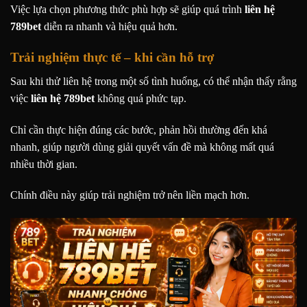
Việc lựa chọn phương thức phù hợp sẽ giúp quá trình
liên hệ
789bet
diễn ra nhanh và hiệu quả hơn.
Trải nghiệm thực tế – khi cần hỗ trợ
Sau khi thử liên hệ trong một số tình huống, có thể nhận thấy rằng
việc
liên hệ 789bet
không quá phức tạp.
Chỉ cần thực hiện đúng các bước, phản hồi thường đến khá
nhanh, giúp người dùng giải quyết vấn đề mà không mất quá
nhiều thời gian.
Chính điều này giúp trải nghiệm trở nên liền mạch hơn.