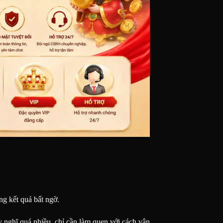
ng kết quả bất ngờ.
 nghĩ quá nhiều, chỉ cần làm quen với cách vận