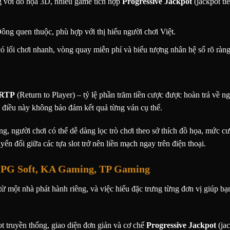
ng với đồ họa 3D, nhiều game tích hợp
Progressive Jackpot
(jackpot ti
g quen thuộc, phù hợp với thị hiếu người chơi Việt.
có lối chơi nhanh, vòng quay miễn phí và biểu tượng nhân hệ số rõ ràng
RTP
(Return to Player) – tỷ lệ phần trăm tiền cược được hoàn trả về ng
ù điều này không bảo đảm kết quả từng ván cụ thể.
g, người chơi có thể dễ dàng lọc trò chơi theo sở thích đồ họa, mức c
uyển đổi giữa các tựa slot trở nên liền mạch ngay trên điện thoại.
, PG Soft, KA Gaming, TP Gaming
một nhà phát hành riêng, và việc hiểu đặc trưng từng đơn vị giúp bạn
ot truyền thống, giao diện đơn giản và cơ chế
Progressive Jackpot
(jac