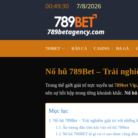
Bỏ
00:49:31
7/8/2026
qua
nội
dung
789BET
BẮN CÁ
CASINO
ĐÁ GÀ
Nổ hũ 789Bet – Trải nghi
Trong thế giới giải trí trực tuyến tai
789bet Vip
nên sự hồi hộp trong từng khoảnh khắc.
Nổ hũ
Mục lục
Nổ hũ 789Bet – Trải nghiệm giải trí với những 
Ấn tượng đầu tiên khi vào nổ hũ 789bet
Nổ hũ 789BET là gì và vì sao được cộng đồn