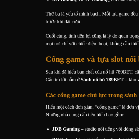
Thứ ba là yếu tố minh bạch. Mỗi tựa game đều
trước khi đặt cược.
Cuối cùng, tính tiện lợi cũng là lý do quan trọ
mọi nơi chỉ với chiếc điện thoại, không cần thiế
Cổng game và tựa slot nổi
Sau khi đã hiểu bản chất của nổ hũ 789BET, câ
Câu trả lời nằm ở
Sảnh nổ hũ 789BET
– khu v
Các cổng game chủ lực trong sảnh
Hiểu một cách đơn giản, “cổng game” là đơn vị 
Những nhà cung cấp tiêu biểu bao gồm:
JDB Gaming
– studio nổi tiếng với dòng s