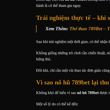
hành là có thể tham gia ngay.
Trải nghiệm thực tế – khi 
Xem Thêm:
Thể thao 789Bet – T
Sau khi trải nghiệm một thời gian, có thể nhận 
Không giống những trò chơi cần chiến thuật, n
hứng thú.
Đôi khi, chỉ cần một vài thao tác đơn giản cũng
Vì sao nổ hũ 789bet lại thu
Không khó để hiểu vì sao
nổ hũ 789bet
được n
Một số lý do có thể kể đến: