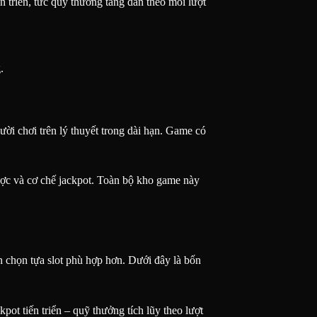
ến triển, tức quỹ thưởng tăng dần theo mỗi lượt
.
ười chơi trên lý thuyết trong dài hạn. Game có
ược và cơ chế jackpot. Toàn bộ kho game này
 chọn tựa slot phù hợp hơn. Dưới đây là bốn
kpot tiến triển – quỹ thưởng tích lũy theo lượt