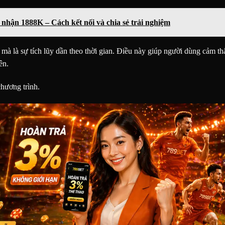
 nhận 1888K – Cách kết nối và chia sẻ trải nghiệm
 mà là sự tích lũy dần theo thời gian. Điều này giúp người dùng cảm th
ên.
chương trình.