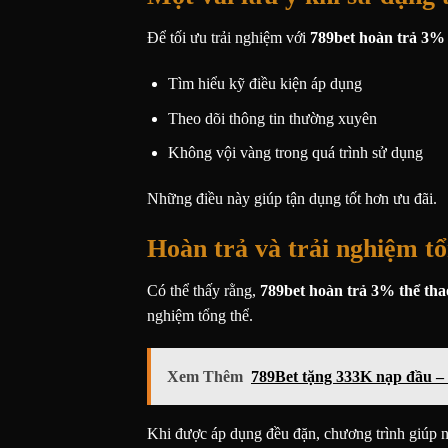
Để tối ưu trải nghiệm với
789bet hoàn trả 3% 
Tìm hiểu kỹ điều kiện áp dụng
Theo dõi thông tin thường xuyên
Không vội vàng trong quá trình sử dụng
Những điều này giúp tận dụng tốt hơn ưu đãi.
Hoàn trả và trải nghiệm tổ
Có thể thấy rằng,
789bet hoàn trả 3% thể tha
nghiệm tổng thể.
Xem Thêm
789Bet tặng 333K nạp đầu –
Khi được áp dụng đều đặn, chương trình giúp ng