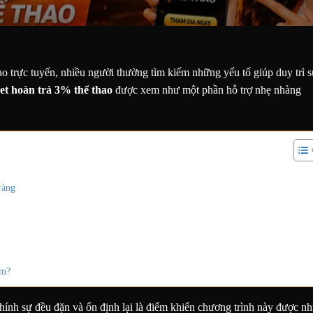
hao trực tuyến, nhiều người thường tìm kiếm những yếu tố giúp duy trì 
et hoàn trả 3% thể thao
được xem như một phần hỗ trợ nhẹ nhàng
ràng
âm?
hính sự đều đặn và ổn định lại là điểm khiến chương trình này được nh