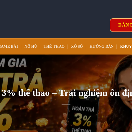
ĐĂNG
GAME BÀI
NỔ HŨ
THỂ THAO
XỔ SỐ
HƯỚNG DẪN
KHUY
 3% thể thao – Trải nghiệm ổn đ