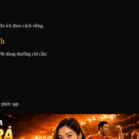
u ích theo cách riêng.
nh
ười dùng thường chỉ cần:
 phức tạp.