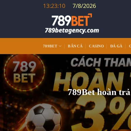
Bỏ
13:23:12
7/8/2026
qua
nội
dung
789BET
BẮN CÁ
CASINO
ĐÁ GÀ
789Bet hoàn trả