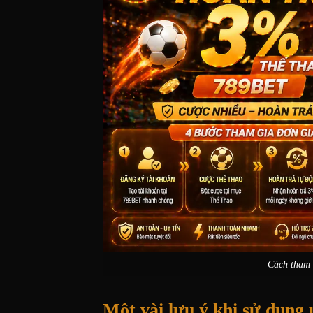
Cách tham 
Một vài lưu ý khi sử dụng 