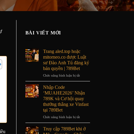
sự
BÀI VIẾT MỚI
Trang aled.top hoặc
mitorneo.co được Luật
sư Đào Anh Tú đăng ký
bản quyền | 789Bet
ở
Chức năng bình luận bị tắt
Trang
aled.top
Nhập Code
hoặc
‘MUAHE2026’ Nhận
mitorneo.co
789K và Cơ hội quay
được
thưởng thắng xe Vinfast
Luật
tại 789Bet
sư
Đào
ở
Chức năng bình luận bị tắt
Anh
Nhập
Tú
Code
Truy cập 789Bet khi ở
iều
đăng
‘MUAHE2026’