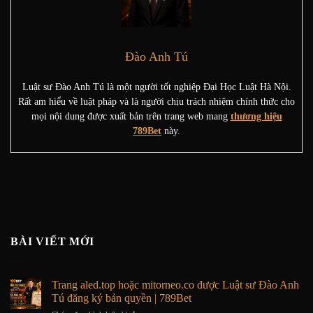
Đào Anh Tú
Luật sư Đào Anh Tú là một người tốt nghiệp Đại Học Luật Hà Nội.
Rất am hiểu về luật pháp và là người chịu trách nhiệm chính thức cho
mọi nội dung được xuất bản trên trang web mang
thương hiệu
789Bet
này.
BÀI VIẾT MỚI
Trang aled.top hoặc mitorneo.co được Luật sư Đào Anh
Tú đăng ký bản quyền | 789Bet