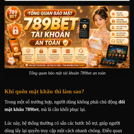
Tổng quan bảo mật tài khoản 789bet an toàn
Khi quên mật khẩu thì làm sao?
Trong một số trường hợp, người dùng không phải chủ động
đổi
mật khẩu 789bet
, mà là cần khôi phục lại.
Lúc này, hệ thống thường có sẵn các bước hỗ trợ, giúp người
dùng lấy lại quyền truy cập một cách nhanh chóng. Điều quan