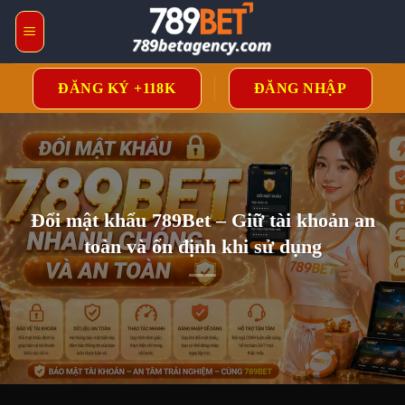
Bỏ
qua
nội
dung
ĐĂNG KÝ +118K
ĐĂNG NHẬP
Đổi mật khẩu 789Bet – Giữ tài khoản an
toàn và ổn định khi sử dụng